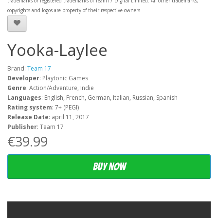
trademarks or registered trademarks of Team17 Digital Limited. All other trademarks,
copyrights and logos are property of their respective owners
Yooka-Laylee
Brand:
Team 17
Developer
: Playtonic Games
Genre
: Action/Adventure, Indie
Languages
: English, French, German, Italian, Russian, Spanish
Rating system
: 7+ (PEGI)
Release Date
: april 11, 2017
Publisher
: Team 17
€39.99
Buy now