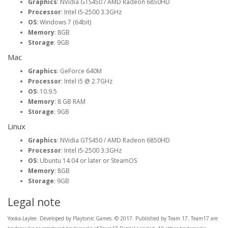
Graphics
: NVidia GTS450 / AMD Radeon 6850HD
Processor
: Intel i5-2500 3.3GHz
OS
: Windows 7 (64bit)
Memory
: 8GB
Storage
: 9GB
Mac
Graphics
: GeForce 640M
Processor
: Intel i5 @ 2.7GHz
OS
: 10.9.5
Memory
: 8 GB RAM
Storage
: 9GB
Linux
Graphics
: NVidia GTS450 / AMD Radeon 6850HD
Processor
: Intel i5-2500 3.3GHz
OS
: Ubuntu 14.04 or later or SteamOS
Memory
: 8GB
Storage
: 9GB
Legal note
Yooka-Laylee. Developed by Playtonic Games. © 2017. Published by Team 17. Team17 are