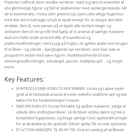
Playtonic! Udforsk store smukke verdener, mød (og tæv) et ensemble af
uforglemmelige figurer og fyld et skatkammer med samlergenstande, når
de to kammerater, Yooka (den grønne) og Laylee (den vittige flagermus
med den store tud) tager ud på et episk eventyr for at stoppe den fæle
direktør, Stort B, som pønser på at stjæle alle verdens bøger og
omdanne dem til ren profit! Ved hjælp af et arsenal af særlige manøvrer
skal vore helte tackle en bred vifte af hovedbrud og
platformudfordringer i deres jagt på Pagies, de gyldne skatte som bruges
til at åbne – og udvide – bjergtagende nye verdener, som hver især er
proppet til randen med sære figurer, muskelsvulmende bosser,
minevognsudfordringer, arkadespil, quizzer, multiplay-spil ... og meget
mere!
Key Features:
VI INTRODUCERER VORES TO NYE VENNER: Yooka og Laylee nyder
godt af et fantastisk arsenal af evner indenfor platform-spil og kan
købes frit fra handelsslangen Trowzer.
FIND DIN EGEN STI: Du kan frit købe og oplåse manøvrer, vælge at
udvide dine yndlingsverdener, så de bliver endnu større og mere
komplekse legepladser, og bruge særlige Tonic-spilmodificeringer
for at skræddersy din spillestil. Enhver spiller får en unik oplevelse.
ET ACTION-SAMLESPIL TIL EN NY TID: Find en samling af strålende