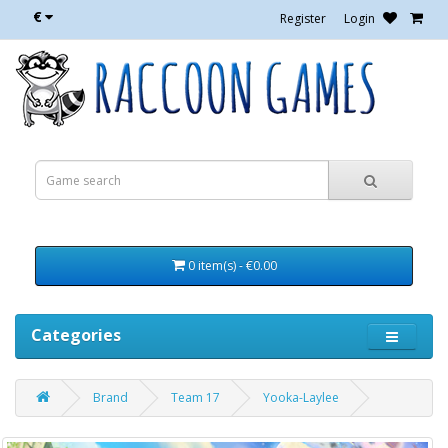
€
Register
Login
0 item(s) - €0.00
Categories
Brand
Team 17
Yooka-Laylee