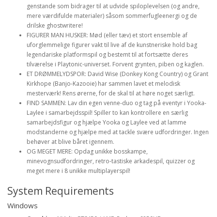
genstande som bidrager til at udvide spiloplevelsen (og andre,
mere værdifulde materialer) såsom sommerfugleenergi og de
drilske ghostwritere!
FIGURER MAN HUSKER: Mød (eller tæv) et stort ensemble af
uforglemmelige figurer vakt til live af de kunstneriske hold bag
legendariske platformspil og bestemt til at fortsætte deres
tilværelse i Playtonic-universet. Forvent grynten, piben og kaglen.
ET DRØMMELYDSPOR: David Wise (Donkey Kong Country) og Grant
Kirkhope (Banjo-Kazooie) har sammen lavet et melodisk
mesterværk! Rens ørerne, for de skal til at høre noget særligt.
FIND SAMMEN: Lav din egen venne-duo og tag på eventyr i Yooka-
Laylee i samarbejdsspil! Spiller to kan kontrollere en særlig
samarbejdsfigur og hjælpe Yooka og Laylee ved at lamme
modstanderne og hjælpe med at tackle svære udfordringer. Ingen
behøver at blive båret igennem.
OG MEGET MERE: Opdag unikke bosskampe,
minevognsudfordringer, retro-tastiske arkadespil, quizzer og
meget mere i 8 unikke multiplayerspil!
System Requirements
Windows